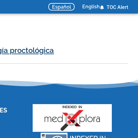
English
Español
TOC Alert
gía proctológica
ES
and for its stakeholders.