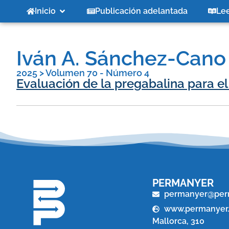
Inicio
Publicación adelantada
Le
Iván A. Sánchez-Cano
2025
>
Volumen 70 - Número 4
Evaluación de la pregabalina para el
PERMANYER
permanyer@per
www.permanyer
Mallorca, 310