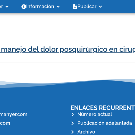
er
Información
Publicar
 manejo del dolor posquirúrgico en ciru
ENLACES RECURRENT
manyer.com
Número actual
.com
Publicación adelantada
Archivo