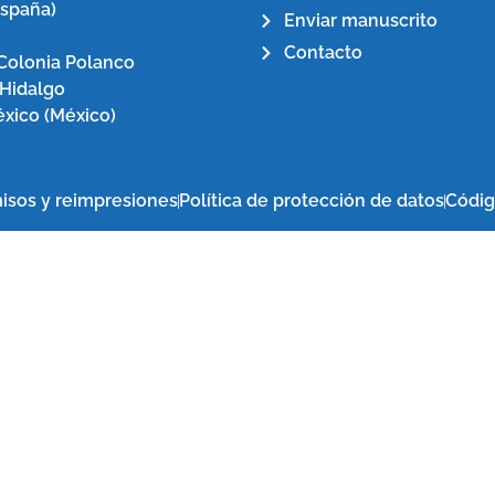
España)
Enviar manuscrito
Contacto
Colonia Polanco
 Hidalgo
xico (México)
isos y reimpresiones
Política de protección de datos
Códig