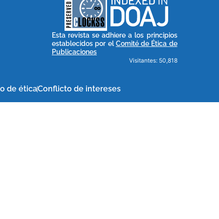
publications, governed by
based scholary
term survival of web-
that ensures the long-
CLOCKSS is a dak archive
Esta revista se adhiere a los principios
establecidos por el
Comité de Ética de
Publicaciones
Visitantes: 50,818
o de ética
Conflicto de intereses