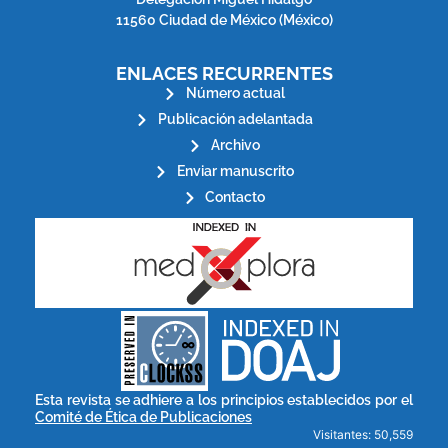
11560 Ciudad de México (México)
ENLACES RECURRENTES
Número actual
Publicación adelantada
Archivo
Enviar manuscrito
Contacto
stakeholders.
governed by and for its
scholary publications,
survival of web-based
ensures the long-term
CLOCKSS is a dak archive that
Esta revista se adhiere a los principios establecidos por el
Comité de Ética de Publicaciones
Visitantes: 50,559