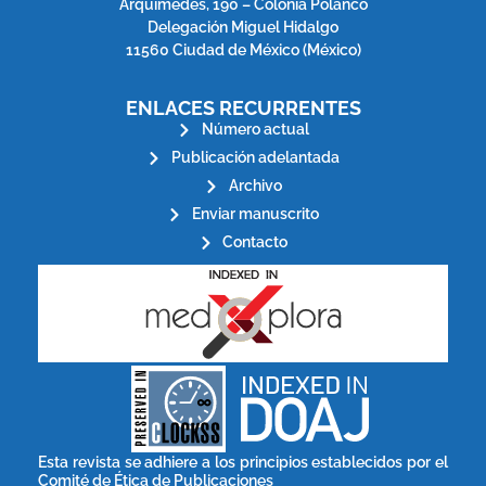
Arquímedes, 190 – Colonia Polanco
Delegación Miguel Hidalgo
11560 Ciudad de México (México)
ENLACES RECURRENTES
Número actual
Publicación adelantada
Archivo
Enviar manuscrito
Contacto
stakeholders.
governed by and for its
scholary publications,
survival of web-based
ensures the long-term
CLOCKSS is a dak archive that
Esta revista se adhiere a los principios establecidos por el
Comité de Ética de Publicaciones