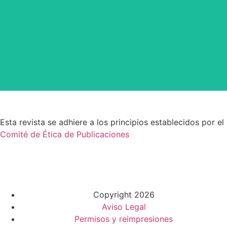
by and for its stakeholders.
survival of web-based scholary publications, governed
CLOCKSS is a dak archive that ensures the long-term
Esta revista se adhiere a los principios establecidos por el
Comité de Ética de Publicaciones
Visitantes: 50,435
Copyright 2026
Aviso Legal
Permisos y reimpresiones