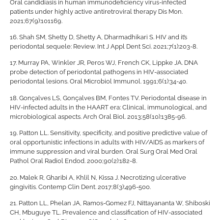
Oral candidiasis in human immunodeficiency virus-infected
patients under highly active antiretroviral therapy Dis Mon.
2021;67(9):101169.
16.
Shah SM, Shetty D, Shetty A, Dharmadhikari S. HIV and it’s
periodontal sequele: Review. Int J Appl Dent Sci. 2021;7(1):203-8.
17.
Murray PA, Winkler JR, Peros WJ, French CK, Lippke JA. DNA
probe detection of periodontal pathogens in HIV-associated
periodontal lesions. Oral Microbiol Immunol. 1991;6(1):34-40.
18.
Gonçalves LS, Gonçalves BM, Fontes TV. Periodontal disease in
HIV-infected adults in the HAART era: Clinical, immunological, and
microbiological aspects. Arch Oral Biol. 2013;58(10):1385-96.
19.
Patton LL. Sensitivity, specificity, and positive predictive value of
oral opportunistic infections in adults with HIV/AIDS as markers of
immune suppression and viral burden. Oral Surg Oral Med Oral
Pathol Oral Radiol Endod. 2000;90(2):182-8.
20.
Malek R, Gharibi A, Khlil N, Kissa J. Necrotizing ulcerative
gingivitis. Contemp Clin Dent. 2017;8(3):496-500.
21.
Patton LL, Phelan JA, Ramos-Gomez FJ, Nittayananta W, Shiboski
CH, Mbuguye TL. Prevalence and classification of HIV-associated