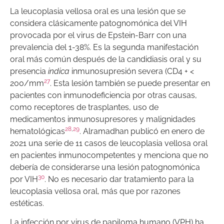
La leucoplasia vellosa oral es una lesión que se
considera clásicamente patognomónica del VIH
provocada por el virus de Epstein-Barr con una
prevalencia del 1-38%. Es la segunda manifestación
oral más común después de la candidiasis oral y su
presencia
indica
inmunosupresión severa (CD4 + <
27
200/mm
. Esta lesión también se puede presentar en
pacientes con inmunodeficiencia por otras causas,
como receptores de trasplantes, uso de
medicamentos inmunosupresores y malignidades
28
,
29
hematológicas
. Alramadhan publicó en enero de
2021 una serie de 11 casos de leucoplasia vellosa oral
en pacientes inmunocompetentes y menciona que no
debería de considerarse una lesión patognomónica
30
por VIH
. No es necesario dar tratamiento para la
leucoplasia vellosa oral, más que por razones
estéticas.
La infección por virus de papiloma humano (VPH) ha