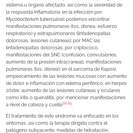
sistema u órgano afectado, así como la severidad de
la respuesta inflamatoria; en la infección por
Mycobacterium tuberculosis
podemos encontrar
manifestaciones pulmonares (tos, disnea, esfuerzo
respiratorio) y extrapulmonares (linfadenopatías
dolorosas, lesiones cutáneas); por MAC las
linfadenopatías dolorosas; por criptococo,
manifestaciones del SNC (confusión, convulsiones,
aumento de la presión intracraneal), manifestaciones
pulmonares (tos, disnea); en el sarcoma de Kaposi,
empeoramiento de las lesiones mucosas con aumento
de dolor e inflamación con edema periférico; en herpes
zóster, aumento de las lesiones cutáneas y oculares
como iritis o queratitis, por mencionar manifestaciones
68
,
69
a nivel de cabeza y cuello
.
El tratamiento de este síndrome va enfocado en los
síntomas, así como la terapia dirigida
contra
el
patógeno subyacente, medidas de hidratación,