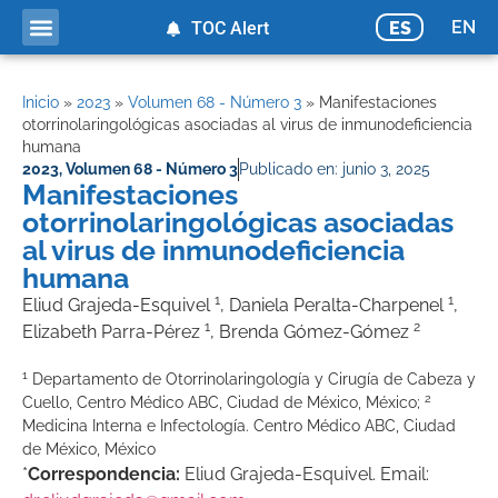
EN
ES
TOC Alert
Inicio
»
2023
»
Volumen 68 - Número 3
»
Manifestaciones
otorrinolaringológicas asociadas al virus de inmunodeficiencia
humana
2023
,
Volumen 68 - Número 3
Publicado en:
junio 3, 2025
Manifestaciones
otorrinolaringológicas asociadas
al virus de inmunodeficiencia
humana
1
1
Eliud Grajeda-Esquivel
, Daniela Peralta-Charpenel
,
1
2
Elizabeth Parra-Pérez
, Brenda Gómez-Gómez
1
Departamento de Otorrinolaringología y Cirugía de Cabeza y
2
Cuello, Centro Médico ABC, Ciudad de México, México;
Medicina Interna e Infectología. Centro Médico ABC, Ciudad
de México, México
*
Correspondencia:
Eliud Grajeda-Esquivel. Email: