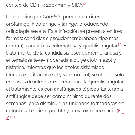
12
conteo de CD4+ < 200/mm y SIDA
.
La infección por
Candida
puede ocurrir en la
orofaringe, hipofaringe y laringe, produciendo
odinofagia severa. Esta infección se presenta en tres
formas: candidiasis pseudomembranosa (tipo más
13
común), candidiasis eritematosa y queilitis angular
. El
tratamiento de la candidiasis pseudomembranosa y
eritematosa leve-moderada incluye clotrimazol y
nistatina, mientras que los azoles sistémicos
(fluconazol, itraconazol y voriconazol) se utilizan solo
en casos de infección severa. Para la queilitis angular,
el tratamiento es con antifúngicos tópicos. La terapia
antifúngica debe ser como mínimo durante dos
semanas, para disminuir las unidades formadoras de
colonias al mínimo posible y prevenir recurrencia (
Fig.
14
,
15
1
)
.