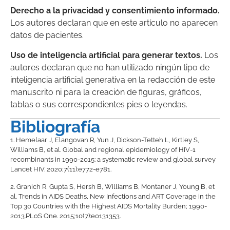
Derecho a la privacidad y consentimiento informado.
Los autores declaran que en este artículo no aparecen
datos de pacientes.
Uso de inteligencia artificial para generar textos.
Los
autores declaran que no han utilizado ningún tipo de
inteligencia artificial generativa en la redacción de este
manuscrito ni para la creación de figuras, gráficos,
tablas o sus correspondientes pies o leyendas.
Bibliografía
1.
Hemelaar J, Elangovan R, Yun J, Dickson-Tetteh L, Kirtley S,
Williams B, et al. Global and regional epidemiology of HIV-1
recombinants in 1990-2015: a systematic review and global survey
Lancet HIV. 2020;7(11):e772-e781.
2.
Granich R, Gupta S, Hersh B, Williams B, Montaner J, Young B, et
al. Trends in AIDS Deaths, New Infections and ART Coverage in the
Top 30 Countries with the Highest AIDS Mortality Burden; 1990-
2013.PLoS One. 2015;10(7):e0131353.