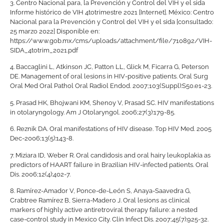
3.
Centro Nacional para, la Prevención y Control del VIH y el sida
Informe histórico de VIH 4totrimestre 2021 [Internet]. México: Centro
Nacional para la Prevención y Control del VIH y el sida [consultado:
25 marzo 2022] Disponible en:
https://www.gob.mx/cms/uploads/attachment/file/710892/VIH-
SIDA_4totrim_2021.pdf
4.
Baccaglini L, Atkinson JC, Patton LL, Glick M, Ficarra G, Peterson
DE. Management of oral lesions in HIV-positive patients. Oral Surg
Oral Med Oral Pathol Oral Radiol Endod. 2007;103(Suppl):S50.e1-23.
5.
Prasad HK, Bhojwani KM, Shenoy V, Prasad SC. HIV manifestations
in otolaryngology. Am J Otolaryngol. 2006;27(3):179-85.
6.
Reznik DA. Oral manifestations of HIV disease. Top HIV Med. 2005
Dec-2006;13(5):143-8.
7.
Miziara ID, Weber R. Oral candidosis and oral hairy leukoplakia as
predictors of HAART failure in Brazilian HIV-infected patients. Oral
Dis. 2006;12(4):402-7.
8.
Ramírez-Amador V, Ponce-de-León S, Anaya-Saavedra G,
Crabtree Ramírez B, Sierra-Madero J. Oral lesions as clinical
markers of highly active antiretroviral therapy failure: a nested
case-control study in Mexico City. Clin Infect Dis. 2007;45(7):925-32.