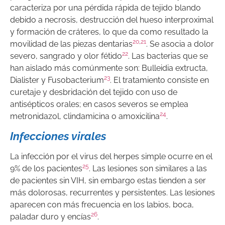
caracteriza por una pérdida rápida de tejido blando
debido a necrosis, destrucción del hueso interproximal
y formación de cráteres, lo que da como resultado la
20
,
21
movilidad de las piezas dentarias
. Se asocia a dolor
22
severo, sangrado y olor fétido
. Las bacterias que se
han aislado más comúnmente son:
Bulleidia extructa,
23
Dialister y Fusobacterium
. El tratamiento consiste en
curetaje y desbridación del tejido con uso de
antisépticos orales; en casos severos se emplea
24
metronidazol, clindamicina o amoxicilina
.
Infecciones virales
La infección por el virus del herpes simple ocurre en el
25
9% de los pacientes
. Las lesiones son similares a las
de pacientes sin VIH, sin embargo estas tienden a ser
más dolorosas, recurrentes y persistentes. Las lesiones
aparecen con más frecuencia en los labios, boca,
26
paladar duro y encías
.