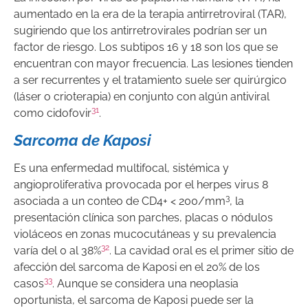
aumentado en la era de la terapia antirretroviral (TAR),
sugiriendo que los antirretrovirales podrían ser un
factor de riesgo. Los subtipos 16 y 18 son los que se
encuentran con mayor frecuencia. Las lesiones tienden
a ser recurrentes y el tratamiento suele ser quirúrgico
(láser o crioterapia) en conjunto con algún antiviral
31
como cidofovir
.
Sarcoma de Kaposi
Es una enfermedad multifocal, sistémica y
angioproliferativa provocada por el herpes virus 8
3
asociada a un conteo de CD4+ < 200/mm
, la
presentación clínica son parches, placas o nódulos
violáceos en zonas mucocutáneas y su prevalencia
32
varía del 0 al 38%
. La cavidad oral es el primer sitio de
afección del sarcoma de Kaposi en el 20% de los
33
casos
. Aunque se considera una neoplasia
oportunista, el sarcoma de Kaposi puede ser la