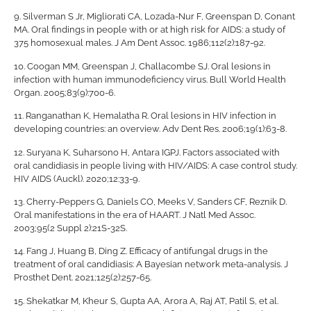
9.
Silverman S Jr, Migliorati CA, Lozada-Nur F, Greenspan D, Conant
MA. Oral findings in people with or at high risk for AIDS: a study of
375 homosexual males. J Am Dent Assoc. 1986;112(2):187-92.
10.
Coogan MM, Greenspan J, Challacombe SJ. Oral lesions in
infection with human immunodeficiency virus. Bull World Health
Organ. 2005;83(9):700-6.
11.
Ranganathan K, Hemalatha R. Oral lesions in HIV infection in
developing countries: an overview. Adv Dent Res. 2006;19(1):63-8.
12.
Suryana K, Suharsono H, Antara IGPJ. Factors associated with
oral candidiasis in people living with HIV/AIDS: A case control study.
HIV AIDS (Auckl). 2020;12:33-9.
13.
Cherry-Peppers G, Daniels CO, Meeks V, Sanders CF, Reznik D.
Oral manifestations in the era of HAART. J Natl Med Assoc.
2003;95(2 Suppl 2):21S-32S.
14.
Fang J, Huang B, Ding Z. Efficacy of antifungal drugs in the
treatment of oral candidiasis: A Bayesian network meta-analysis. J
Prosthet Dent. 2021;125(2):257-65.
15.
Shekatkar M, Kheur S, Gupta AA, Arora A, Raj AT, Patil S, et al.