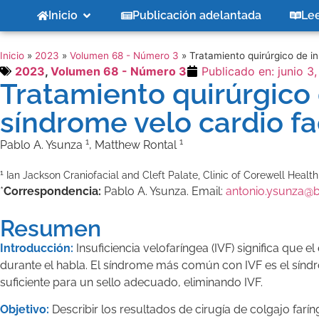
Inicio
Publicación adelantada
Le
Inicio
»
2023
»
Volumen 68 - Número 3
»
Tratamiento quirúrgico de in
2023
,
Volumen 68 - Número 3
Publicado en:
junio 3
Tratamiento quirúrgico 
síndrome velo cardio fa
1
1
Pablo A. Ysunza
, Matthew Rontal
1
Ian Jackson Craniofacial and Cleft Palate, Clinic of Corewell Healt
*
Correspondencia:
Pablo A. Ysunza. Email:
antonio.ysunza@
Resumen
Introducción:
Insuficiencia velofaríngea (IVF) significa que e
durante el habla. El síndrome más común con IVF es el síndro
suficiente para un sello adecuado, eliminando IVF.
Objetivo:
Describir los resultados de cirugía de colgajo farí