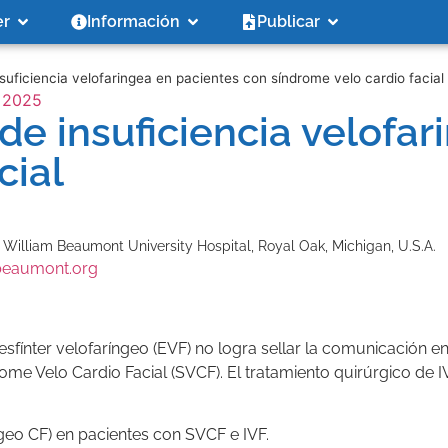
er
Información
Publicar
suficiencia velofaringea en pacientes con síndrome velo cardio facial
, 2025
de insuficiencia velofa
cial
h William Beaumont University Hospital, Royal Oak, Michigan, U.S.A.
beaumont.org
l esfínter velofaríngeo (EVF) no logra sellar la comunicación 
me Velo Cardio Facial (SVCF). El tratamiento quirúrgico de I
ngeo CF) en pacientes con SVCF e IVF.