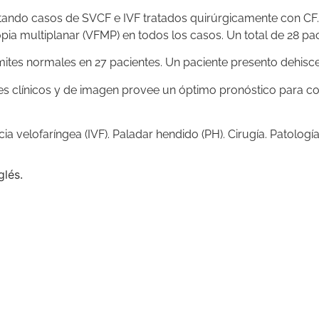
utando casos de SVCF e IVF tratados quirúrgicamente con CF.
a multiplanar (VFMP) en todos los casos. Un total de 28 paci
mites normales en 27 pacientes. Un paciente presento dehiscen
es clínicos y de imagen provee un óptimo pronóstico para co
cia velofaríngea (IVF). Paladar hendido (PH). Cirugía. Patologí
glés.