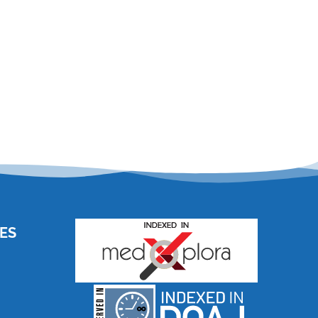
ES
and for its stakeholders.
publications, governed by
based scholary