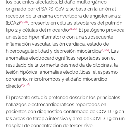
los pacientes afectados. El daño multiorgánico
originado por el SARS-CoV-2 se basa en la unión al
receptor de la enzima convertidora de angiotensina 2
19
,
20
(ECA2)
, presente en células alveolares del pulmón
21
,
22
tipo 2 y células del miocardio
. El patógeno provoca
un estado hiperinflamatorio con una subsecuente
inflamación vascular, lesión cardiaca, estado de
23
,
24
hipercoagulabilidad y depresión miocárdica
. Las
anomalías electrocardiográficas reportadas son el
resultado de la tormenta desmedida de citocinas, la
lesión hipóxica, anomalías electrolíticas, el espasmo
coronario, microtrombos y el daño miocárdico
25
,
26
directo
.
El presente estudio pretende describir los principales
hallazgos electrocardiográficos reportados en
pacientes con diagnóstico confirmado de COVID-19 en
las áreas de terapia intensiva y área de COVID-19 en un
hospital de concentración de tercer nivel.