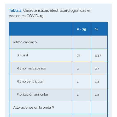
Tabla 2
. Características electrocardiográficas en
pacientes COVID-19
n = 75
%
Ritmo cardiaco
Sinusal
71
94.7
Ritmo marcapasos
2
2.7
Ritmo ventricular
1
1.3
Fibrilación auricular
1
1.3
Alteraciones en la onda P