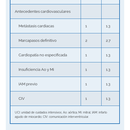
Antecedentes cardiovasculares
Metástasis cardiacas
1
1.3
Marcapasos definitivo
2
2.7
Cardiopatía no especificada
1
1.3
Insuficiencia Ao y Mi
1
1.3
IAM previo
1
1.3
CIV
1
1.3
UCI: unidad de cuidados intensivos; Ao: aórtica; Mi: mitral; IAM: infarto
agudo de miocardio; CIV: comunicación interventricular.