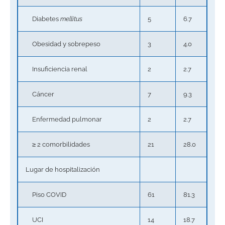
Diabetes
mellitus
5
6.7
Obesidad y sobrepeso
3
4.0
Insuficiencia renal
2
2.7
Cáncer
7
9.3
Enfermedad pulmonar
2
2.7
≥ 2 comorbilidades
21
28.0
Lugar de hospitalización
Piso COVID
61
81.3
UCI
14
18.7