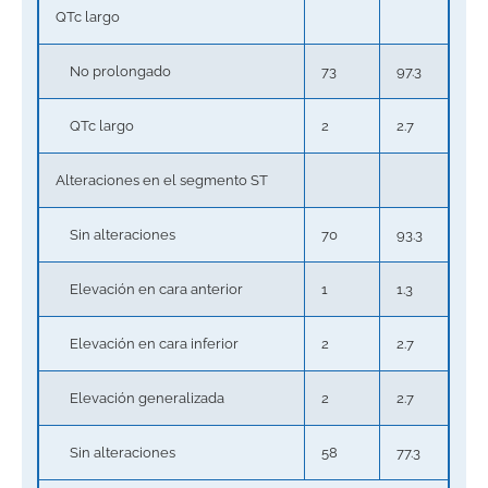
QTc largo
No prolongado
73
97.3
QTc largo
2
2.7
Alteraciones en el segmento ST
Sin alteraciones
70
93.3
Elevación en cara anterior
1
1.3
Elevación en cara inferior
2
2.7
Elevación generalizada
2
2.7
Sin alteraciones
58
77.3