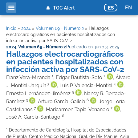
EN
ES
TOC Alert
Inicio
»
2024
»
Volumen 69 - Número 2
»
Hallazgos
electrocardiográficos en pacientes hospitalizados con
infección activa por SARS-CoV-2
2024
,
Volumen 69 - Número 2
Publicado en:
junio 3, 2025
Hallazgos electrocardiográficos
en pacientes hospitalizados con
infección activa por SARS-CoV-2
1
2
Franz Vera-Miranda
, Edgar Bautista-Soto
, Álvaro
3
4
J. Montiel-Jarquín
, Luis P. Valencia-Montiel
,
5
Ernesto Hernández-Jiménez
, Nancy R. Bertado-
3
6
Ramírez
, Arturo García-Galicia
, Jorge Loría-
7
2
Castellanos
, Maricarmen Tapia-Venancio
,
8
José A. García-Santiago
1
Departamento de Cardiología, Hospital de Especialidades
de Puebla, Centro Médico Nacional Gral. de Div. Manuel Ávila