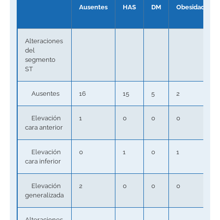
Ausentes
HAS
DM
Obesidad
Alteraciones
del
segmento
ST
Ausentes
16
15
5
2
Elevación
1
0
0
0
cara anterior
Elevación
0
1
0
1
cara inferior
Elevación
2
0
0
0
generalizada
Alteraciones