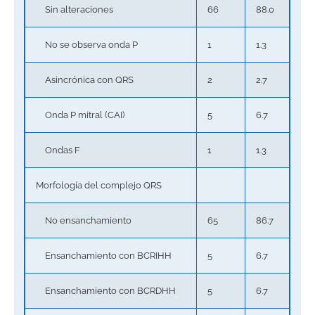
Sin alteraciones
66
88.0
No se observa onda P
1
1.3
Asincrónica con QRS
2
2.7
Onda P mitral (CAI)
5
6.7
Ondas F
1
1.3
Morfología del complejo QRS
No ensanchamiento
65
86.7
Ensanchamiento con BCRIHH
5
6.7
Ensanchamiento con BCRDHH
5
6.7