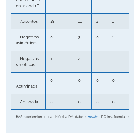
en la onda T
Ausentes
18
11
4
1
Negativas
0
3
0
1
asimétricas
Negativas
1
2
1
1
simétricas
0
0
0
0
Acuminada
Aplanada
0
0
0
0
HAS: hipertensión arterial sistémica; DM: diabetes
mellitus
; IRC: insuficiencia renal cr