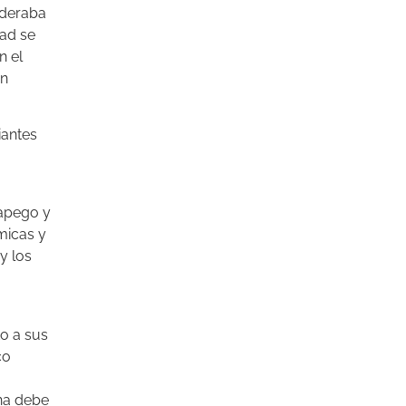
ideraba
dad se
n el
en
iantes
sapego y
micas y
y los
to a sus
co
ina debe