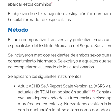
11
abarcar estos dominios
.
El objetivo de este trabajo de investigación fue compar
hospital formador de especialistas.
Método
Estudio comparativo, transversal y prolectivo en una u
especialistas del Instituto Mexicano del Seguro Social 
Se incluyeron médicos residentes de ambos sexos que ace
consentimiento informado. Se excluyó a aquellos que se
no completaron el llenado de los cuestionarios.
Se aplicaron los siguientes instrumentos:
Adult ADHD Self-Report Scale Version 1.1 (ASRS v.1
12
,
13
actuales de TDAH en población adulta
. Consta
evalúan dependiendo de su frecuencia en cinco opci
muy frecuentemente = 4. Nueve ítems evalúan la in
con la puntuación total, se asigna como portador