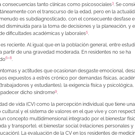
3
ca consecuencias tanto clínicas como psicosociales
. Se cons
ntáneamente con el transcurso de la edad, pero en la actuali
 a menudo es subdiagnosticado, con el consecuente desfase e
ad disminuida para la toma de decisiones y la planeación, y 
5
de dificultades académicas y laborales
.
es reciente. Al igual que en la población general, entre estud
a partir de una gravedad moderada. En residentes no se ha
6
–
8
ido
.
 síntomas y actitudes que ocasionan desgaste emocional, de
duos expuestos a estrés crónico por demandas físicas, acadé
trabajadores y estudiantes), la exigencia física y psicológica, 
9
a padecer dicho síndrome
.
idad de vida (CV) como la percepción individual que tiene una
 cultural y el sistema de valores en el que vive y con respec
s un concepto multidimensional integrado por el bienestar físi
nda y transporte), el bienestar social (relaciones personales y
ucación). La evaluación de la CV en los residentes de medic