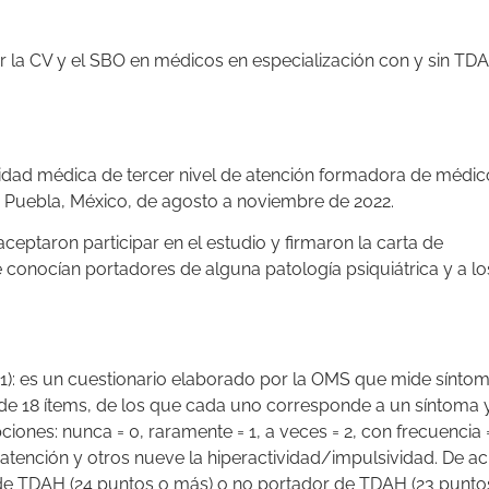
ar la CV y el SBO en médicos en especialización con y sin TD
nidad médica de tercer nivel de atención formadora de médic
en Puebla, México, de agosto a noviembre de 2022.
ptaron participar en el estudio y firmaron la carta de
 conocían portadores de alguna patología psiquiátrica y a l
.1): es un cuestionario elaborado por la OMS que mide sínto
 de 18 ítems, de los que cada uno corresponde a un síntoma 
ones: nunca = 0, raramente = 1, a veces = 2, con frecuencia 
atención y otros nueve la hiperactividad/impulsividad. De a
 de TDAH (24 puntos o más) o no portador de TDAH (23 punto