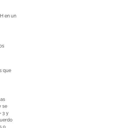
AH en un
os
os que
mas
y se
= 3 y
cuerdo
s o