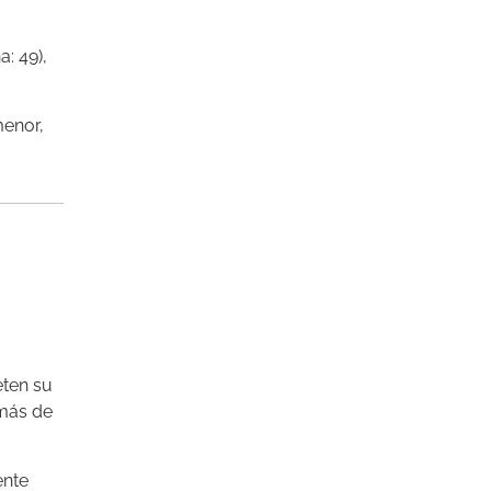
: 49),
menor,
eten su
 más de
ente