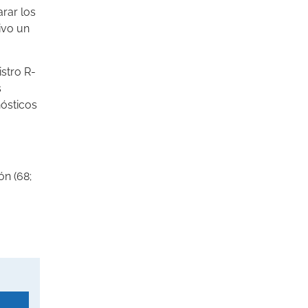
arar los
ivo un
istro R-
s
nósticos
ón (68;