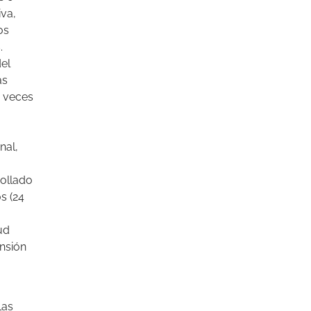
iva,
os
.
del
as
s veces
nal,
rollado
s (24
ud
ensión
Las