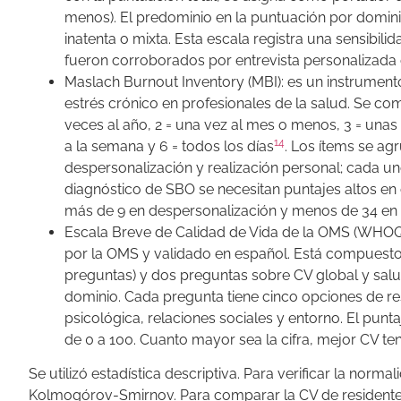
menos). El predominio en la puntuación por domini
inatenta o mixta. Esta escala registra una sensibilid
fueron corroborados por entrevista personalizada c
Maslach Burnout Inventory (MBI): es un instrumento
estrés crónico en profesionales de la salud. Se c
veces al año, 2 = una vez al mes o menos, 3 = unas
14
a la semana y 6 = todos los días
. Los ítems se a
despersonalización y realización personal; cada un
diagnóstico de SBO se necesitan puntajes altos e
más de 9 en despersonalización y menos de 34 en 
Escala Breve de Calidad de Vida de la OMS (WHOQO
por la OMS y validado en español. Está compuesto 
preguntas) y dos preguntas sobre CV global y salud
dominio. Cada pregunta tiene cinco opciones de res
psicológica, relaciones sociales y entorno. El pun
de 0 a 100. Cuanto mayor sea la cifra, mejor CV te
Se utilizó estadística descriptiva. Para verificar la norma
Kolmogórov-Smirnov. Para comparar la CV de residente