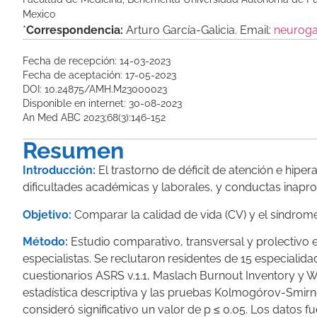
Mexico
*
Correspondencia:
Arturo García-Galicia. Email:
neuroga
Fecha de recepción: 14-03-2023
Fecha de aceptación: 17-05-2023
DOI: 10.24875/AMH.M23000023
Disponible en internet: 30-08-2023
An Med ABC 2023;68(3):146-152
Resumen
Introducción:
El trastorno de déficit de atención e hipe
dificultades académicas y laborales, y conductas inapro
Objetivo:
Comparar la calidad de vida (CV) y el síndrom
Método:
Estudio comparativo, transversal y prolectivo 
especialistas. Se reclutaron residentes de 15 especialid
cuestionarios ASRS v.1.1, Maslach Burnout Inventory y 
estadística descriptiva y las pruebas Kolmogórov-Smirn
consideró significativo un valor de p ≤ 0.05. Los datos 