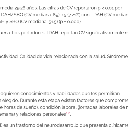
edia 29.26 años. Las cifras de CV reportaron p < 0.01 por
TDAH/SBO (CV mediana: 69), 15 (7.21%) con TDAH (CV mediana
AH y SBO (CV mediana: 51.5) (p = 0.000).
buena. Los portadores TDAH reportan CV significativamente 
ractividad. Calidad de vida relacionada con la salud. Síndrome
adquieren conocimientos y habilidades que les permitirán
 elegido. Durante esta etapa existen factores que comprom
 de horas de sueño), condición laboral (jornadas laborales de
1
,
2
emana) y relaciones personales
.
AH) es un trastorno del neurodesarrollo que presenta clínicam