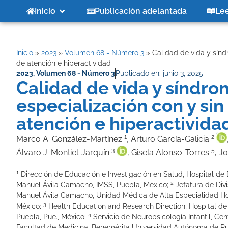
Inicio
Publicación adelantada
Le
Inicio
»
2023
»
Volumen 68 - Número 3
»
Calidad de vida y sínd
de atención e hiperactividad
2023
,
Volumen 68 - Número 3
Publicado en:
junio 3, 2025
Calidad de vida y síndr
especialización con y sin
atención e hiperactivida
1
2
Marco A. González-Martínez
, Arturo García-Galicia
3
5
Álvaro J. Montiel-Jarquín
, Gisela Alonso-Torres
, J
1
Dirección de Educación e Investigación en Salud, Hospital de
2
Manuel Ávila Camacho, IMSS, Puebla, México;
Jefatura de Divi
Manuel Ávila Camacho, Unidad Médica de Alta Especialidad Hos
3
México;
Health Education and Research Direction, Hospital de 
4
Puebla, Pue., México;
Servicio de Neuropsicología Infantil, Cen
Facultad de Medicina, Benemérita Universidad Autónoma de Pu