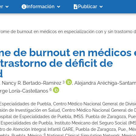
er
Información
Publicar
rome de burnout en médicos en especialización con y sin trastorno de
ome de burnout en médicos 
 trastorno de déficit de
d
3
, Nancy R. Bertado-Ramírez
, Alejandra Aréchiga-Santa
6
orge Loría-Castellanos
 Especialidades de Puebla, Centro Médico Nacional General de Divis
sión de Investigación en Salud, Centro Médico Nacional General de D
pital de Especialidades de Puebla, IMSS. Puebla de Zaragoza, Pue
Especialidades de Puebla, Instituto Mexicano del Seguro Social (IMS
tro de Atención Integral Infantil GARE, Puebla de Zaragoza, Pue., Mé
6
ebla, Puebla, México;
National Clinical Simulation Network, Mexico 