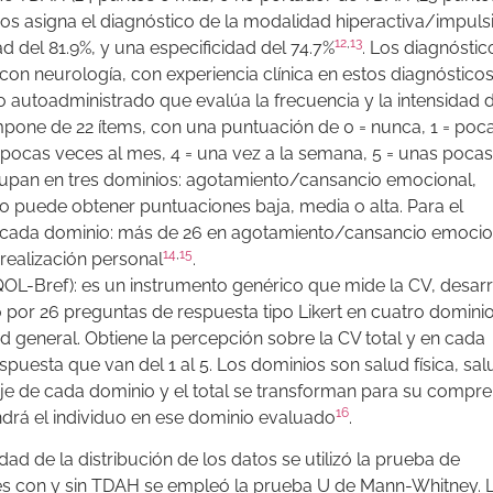
os asigna el diagnóstico de la modalidad hiperactiva/impuls
12
,
13
ad del 81.9%, y una especificidad del 74.7%
. Los diagnóstic
on neurología, con experiencia clínica en estos diagnósticos
 autoadministrado que evalúa la frecuencia y la intensidad 
ompone de 22 ítems, con una puntuación de 0 = nunca, 1 = poc
 pocas veces al mes, 4 = una vez a la semana, 5 = unas poca
grupan en tres dominios: agotamiento/cansancio emocional,
o puede obtener puntuaciones baja, media o alta. Para el
n cada dominio: más de 26 en agotamiento/cansancio emocio
14
,
15
realización personal
.
L-Bref): es un instrumento genérico que mide la CV, desar
por 26 preguntas de respuesta tipo Likert en cuatro dominio
 general. Obtiene la percepción sobre la CV total y en cada
puesta que van del 1 al 5. Los dominios son salud física, sal
taje de cada dominio y el total se transforman para su compr
16
ndrá el individuo en ese dominio evaluado
.
lidad de la distribución de los datos se utilizó la prueba de
s con y sin TDAH se empleó la prueba U de Mann-Whitney. 