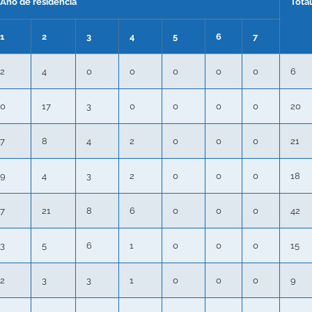
Año de residencia
Tota
1
2
3
4
5
6
7
2
4
0
0
0
0
0
6
0
17
3
0
0
0
0
20
7
8
4
2
0
0
0
21
9
4
3
2
0
0
0
18
7
21
8
6
0
0
0
42
3
5
6
1
0
0
0
15
2
3
3
1
0
0
0
9