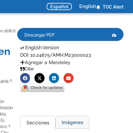
English
Español
TOC Alert
 déficit
Descargar PDF
⇄ English Version
en
DOI: 10.24875/AMH.M23000023
Agregar a Mendeley
Citar
4
maría
,
ión
ivisión
bla,
S),
Imágenes
Secciones
5
xico;
City,