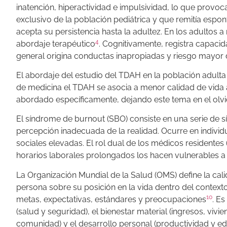
inatención, hiperactividad e impulsividad, lo que provo
exclusivo de la población pediátrica y que remitía espo
acepta su persistencia hasta la adultez. En los adultos
4
abordaje terapéutico
. Cognitivamente, registra capacid
general origina conductas inapropiadas y riesgo mayor 
El abordaje del estudio del TDAH en la población adulta 
de medicina el TDAH se asocia a menor calidad de vida 
abordado específicamente, dejando este tema en el olv
El síndrome de burnout (SBO) consiste en una serie de
percepción inadecuada de la realidad. Ocurre en indivi
sociales elevadas. El rol dual de los médicos residentes (
horarios laborales prolongados los hacen vulnerables 
La Organización Mundial de la Salud (OMS) define la cal
persona sobre su posición en la vida dentro del contexto
10
metas, expectativas, estándares y preocupaciones
. E
(salud y seguridad), el bienestar material (ingresos, vivie
comunidad) y el desarrollo personal (productividad y ed